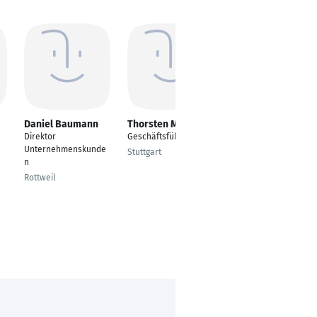
Daniel Baumann
Thorsten Mattis
Andreas Bodmann
Direktor
Geschäftsführer
Senior Director
Unternehmenskunde
Marketing &
Stuttgart
n
Communications
Rottweil
Paris