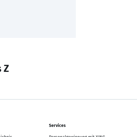
s Z
Services