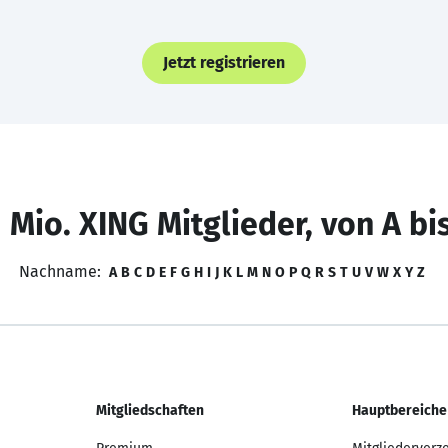
Jetzt registrieren
 Mio. XING Mitglieder, von A bi
Nachname:
A
B
C
D
E
F
G
H
I
J
K
L
M
N
O
P
Q
R
S
T
U
V
W
X
Y
Z
Mitgliedschaften
Hauptbereiche