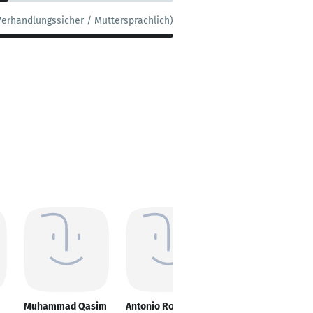
Verhandlungssicher / Muttersprachlich)
Muhammad Qasim
Antonio Roberto
Adrian Dina