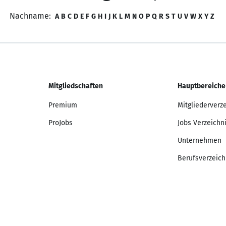
Nachname:
A
B
C
D
E
F
G
H
I
J
K
L
M
N
O
P
Q
R
S
T
U
V
W
X
Y
Z
Mitgliedschaften
Hauptbereiche
Premium
Mitgliederverz
ProJobs
Jobs Verzeichn
Unternehmen
Berufsverzeich