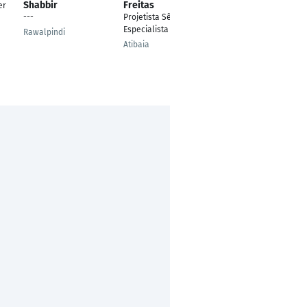
Shabbir
Freitas
er
Schlosser
---
Projetista Sênior
Especialista
Rawalpindi
Atibaia