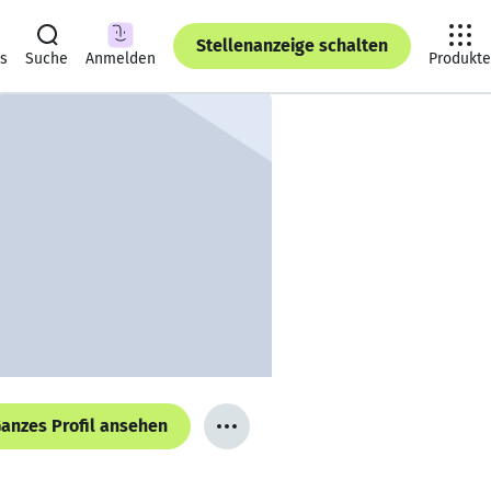
Stellenanzeige schalten
ts
Suche
Anmelden
Produkte
anzes Profil ansehen