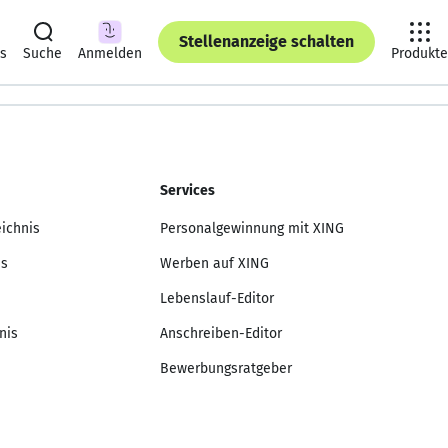
Stellenanzeige schalten
ts
Suche
Anmelden
Produkte
Services
eichnis
Personalgewinnung mit XING
is
Werben auf XING
Lebenslauf-Editor
nis
Anschreiben-Editor
Bewerbungsratgeber