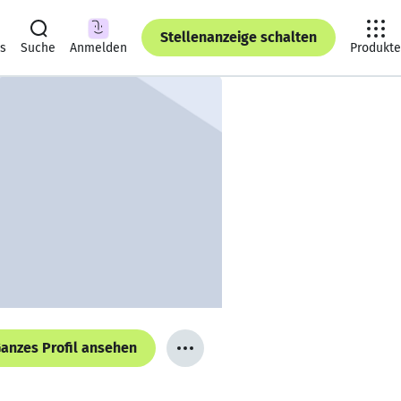
Stellenanzeige schalten
ts
Suche
Anmelden
Produkte
anzes Profil ansehen