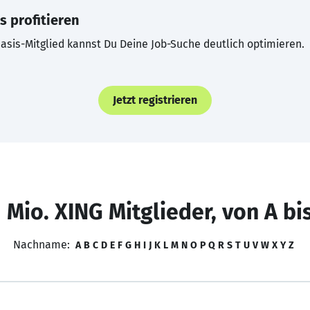
s profitieren
asis-Mitglied kannst Du Deine Job-Suche deutlich optimieren.
Jetzt registrieren
 Mio. XING Mitglieder, von A bi
Nachname:
A
B
C
D
E
F
G
H
I
J
K
L
M
N
O
P
Q
R
S
T
U
V
W
X
Y
Z