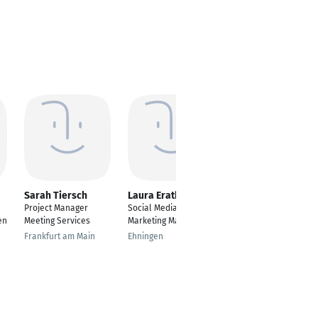
Sarah Tiersch
Laura Erath
Maryna Shautsova
Project Manager
Social Media & Online
Projektmanagerin /
en
Meeting Services
Marketing Managerin
Producerin in der
Social Media
Frankfurt am Main
Ehningen
Recruiting
Braunschweig