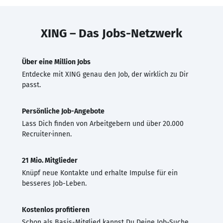
XING – Das Jobs-Netzwerk
Über eine Million Jobs
Entdecke mit XING genau den Job, der wirklich zu Dir
passt.
Persönliche Job-Angebote
Lass Dich finden von Arbeitgebern und über 20.000
Recruiter·innen.
21 Mio. Mitglieder
Knüpf neue Kontakte und erhalte Impulse für ein
besseres Job-Leben.
Kostenlos profitieren
Schon als Basis-Mitglied kannst Du Deine Job-Suche