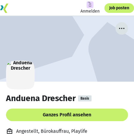
Job posten
Anmelden
Anduena Drescher
Basis
Ganzes Profil ansehen
Angestellt, Bürokauffrau, Playlife