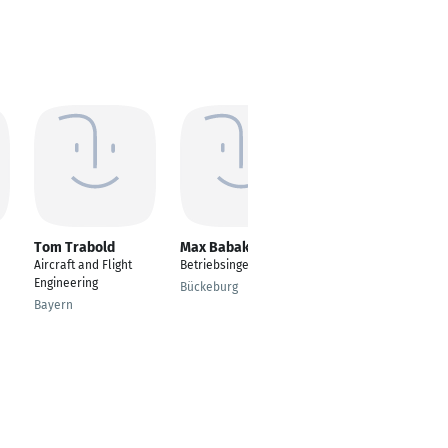
Tom Trabold
Max Babakin
Jürgen Hubel
Aircraft and Flight
Betriebsingenieur
Consultant Op.
Engineering
Procurement Spare
Bückeburg
Parts Airbus
Bayern
Helicopters -
Technical Lead
Donauwörth