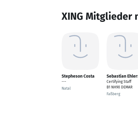
XING Mitglieder 
Stepheson Costa
Sebastian Ehler
---
Certifying Staff
B1 NH90 DEMAR
Natal
Faßberg