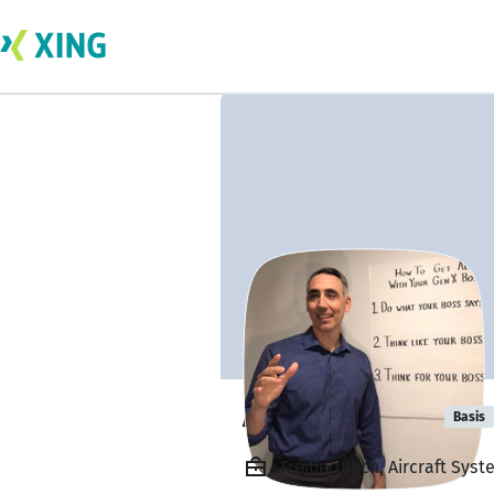
Andy Ramirez
Basis
Freiberuflich, Aircraft Syst