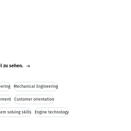
il zu sehen.
eering
Mechanical Engineering
ement
Customer orientation
em solving skills
Engine technology