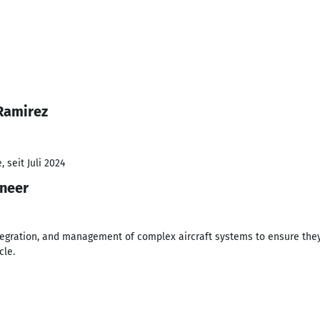
Ramirez
 seit Juli 2024
ineer
tegration, and management of complex aircraft systems to ensure they
cle.