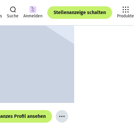
Stellenanzeige schalten
ts
Suche
Anmelden
Produkte
anzes Profil ansehen