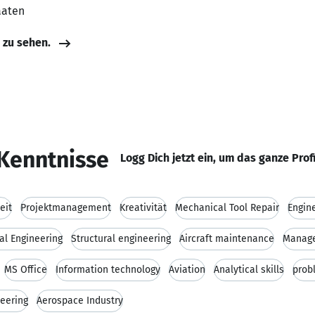
aaten
e zu sehen.
Kenntnisse
Logg Dich jetzt ein, um das ganze Prof
eit
Projektmanagement
Kreativität
Mechanical Tool Repair
Engin
al Engineering
Structural engineering
Aircraft maintenance
Manag
MS Office
Information technology
Aviation
Analytical skills
probl
eering
Aerospace Industry