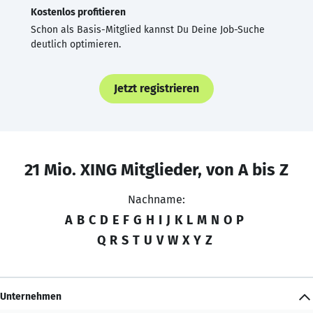
Kostenlos profitieren
Schon als Basis-Mitglied kannst Du Deine Job-Suche
deutlich optimieren.
Jetzt registrieren
21 Mio. XING Mitglieder, von A bis Z
Nachname:
A
B
C
D
E
F
G
H
I
J
K
L
M
N
O
P
Q
R
S
T
U
V
W
X
Y
Z
Unternehmen