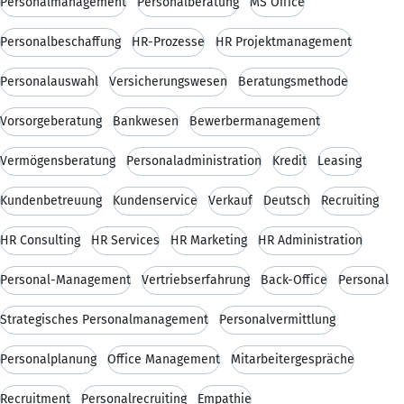
Personalmanagement
Personalberatung
MS Office
Personalbeschaffung
HR-Prozesse
HR Projektmanagement
Personalauswahl
Versicherungswesen
Beratungsmethode
Vorsorgeberatung
Bankwesen
Bewerbermanagement
Vermögensberatung
Personaladministration
Kredit
Leasing
Kundenbetreuung
Kundenservice
Verkauf
Deutsch
Recruiting
HR Consulting
HR Services
HR Marketing
HR Administration
Personal-Management
Vertriebserfahrung
Back-Office
Personal
Strategisches Personalmanagement
Personalvermittlung
Personalplanung
Office Management
Mitarbeitergespräche
Recruitment
Personalrecruiting
Empathie