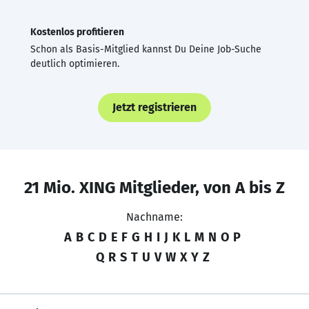
Kostenlos profitieren
Schon als Basis-Mitglied kannst Du Deine Job-Suche
deutlich optimieren.
Jetzt registrieren
21 Mio. XING Mitglieder, von A bis Z
Nachname:
A
B
C
D
E
F
G
H
I
J
K
L
M
N
O
P
Q
R
S
T
U
V
W
X
Y
Z