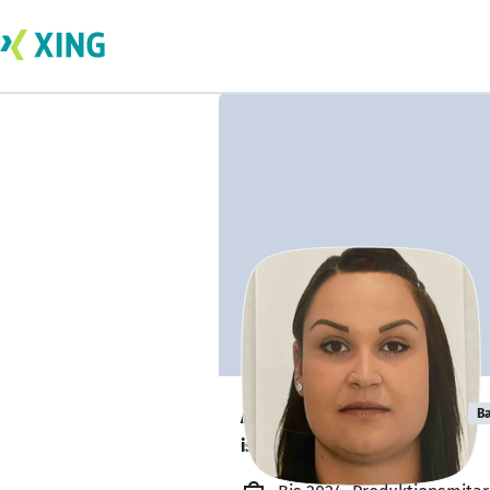
Angelina Ettlich
Ba
ist offen für Projekte. 🔎