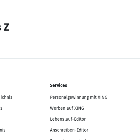
s Z
Services
eichnis
Personalgewinnung mit XING
is
Werben auf XING
Lebenslauf-Editor
nis
Anschreiben-Editor