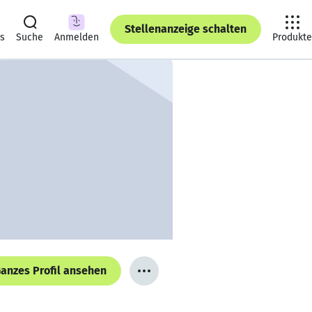
Stellenanzeige schalten
ts
Suche
Anmelden
Produkte
anzes Profil ansehen