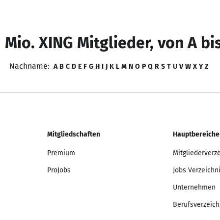
 Mio. XING Mitglieder, von A bi
Nachname:
A
B
C
D
E
F
G
H
I
J
K
L
M
N
O
P
Q
R
S
T
U
V
W
X
Y
Z
Mitgliedschaften
Hauptbereiche
Premium
Mitgliederverz
ProJobs
Jobs Verzeichn
Unternehmen
Berufsverzeich