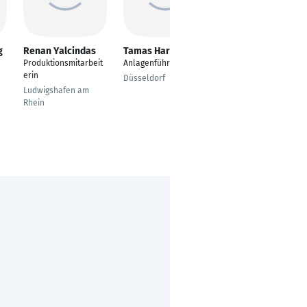
g
Renan Yalcindas
Tamas Harta
aylin saltik
Produktionsmitarbeit
Anlagenführer
Produktionsmitarbeit
erin
er
Düsseldorf
Ludwigshafen am
Würselen, North
Rhein
Rhine-Westphalia,
Germany