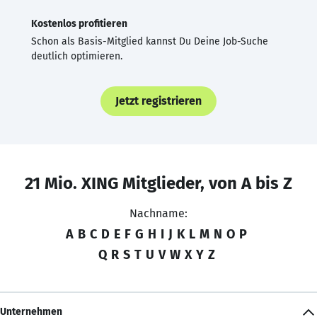
Kostenlos profitieren
Schon als Basis-Mitglied kannst Du Deine Job-Suche
deutlich optimieren.
Jetzt registrieren
21 Mio. XING Mitglieder, von A bis Z
Nachname:
A
B
C
D
E
F
G
H
I
J
K
L
M
N
O
P
Q
R
S
T
U
V
W
X
Y
Z
Unternehmen