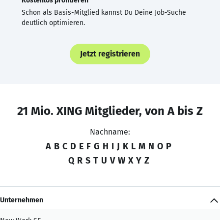
Kostenlos profitieren
Schon als Basis-Mitglied kannst Du Deine Job-Suche
deutlich optimieren.
Jetzt registrieren
21 Mio. XING Mitglieder, von A bis Z
Nachname:
A
B
C
D
E
F
G
H
I
J
K
L
M
N
O
P
Q
R
S
T
U
V
W
X
Y
Z
Unternehmen