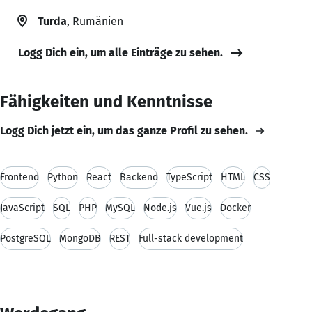
Turda
, Rumänien
Logg Dich ein, um alle Einträge zu sehen.
Fähigkeiten und Kenntnisse
Logg Dich jetzt ein, um das ganze Profil zu sehen.
Frontend
Python
React
Backend
TypeScript
HTML
CSS
JavaScript
SQL
PHP
MySQL
Node.js
Vue.js
Docker
PostgreSQL
MongoDB
REST
Full-stack development