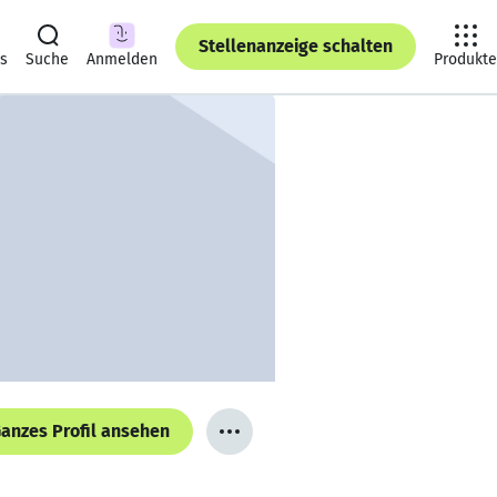
Stellenanzeige schalten
ts
Suche
Anmelden
Produkte
anzes Profil ansehen