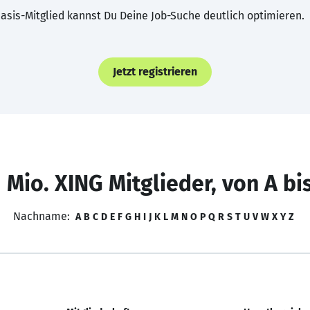
asis-Mitglied kannst Du Deine Job-Suche deutlich optimieren.
Jetzt registrieren
 Mio. XING Mitglieder, von A bi
Nachname:
A
B
C
D
E
F
G
H
I
J
K
L
M
N
O
P
Q
R
S
T
U
V
W
X
Y
Z