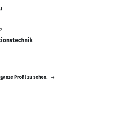
u
22
tionstechnik
 ganze Profil zu sehen.