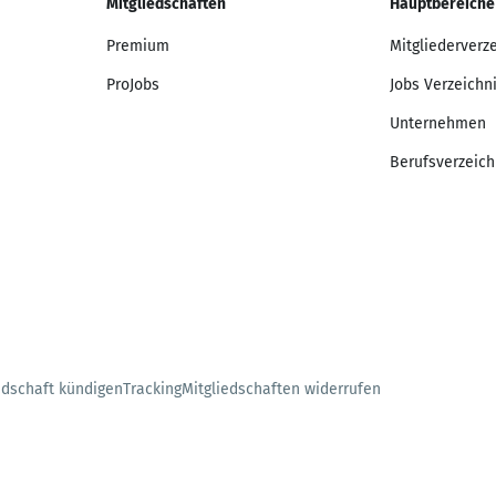
Mitgliedschaften
Hauptbereiche
Premium
Mitgliederverz
ProJobs
Jobs Verzeichn
Unternehmen
Berufsverzeich
edschaft kündigen
Tracking
Mitgliedschaften widerrufen