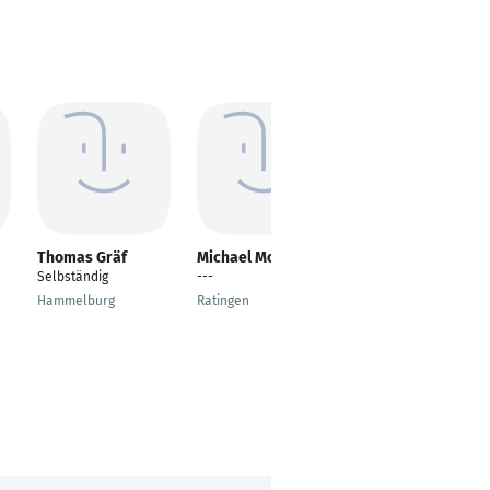
Thomas Gräf
Michael Mohr
Tobias Egger
Selbständig
---
Automatisierungsexp
erte
Hammelburg
Ratingen
Oberteisendorf