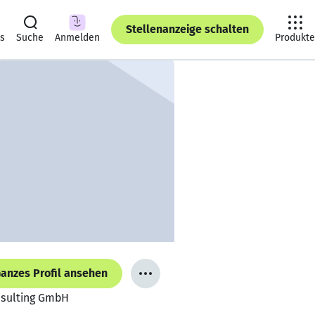
Stellenanzeige schalten
ts
Suche
Anmelden
Produkte
anzes Profil ansehen
onsulting GmbH