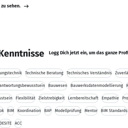
e zu sehen.
Kenntnisse
Logg Dich jetzt ein, um das ganze Prof
ungstechnik
Technische Beratung
Technisches Verständnis
Zuverlä
antwortungsbewusstsein
Bauwesen
Bauwerksdatenmodellierung
sstsein
Flexibilität
Zielstrebigkeit
Lernbereitschaft
Empathie
Pr
ok
BIM
Koordination
BAP
Modellprüfung
Mentor
BIM Standards
DESITE
ACC