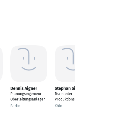
Dennis Aigner
Stephan Siegert
Sindy Brandes
Planungsingenieur
Teamleiter
Planungsingenieurin
Oberleitungsanlagen
Produktionssteuerung
Verkehrsanlagen
Berlin
Köln
Hannover