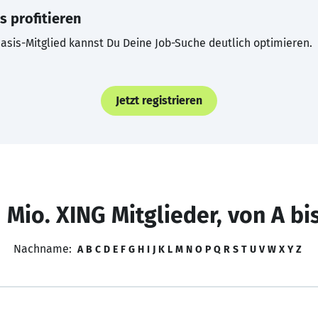
s profitieren
asis-Mitglied kannst Du Deine Job-Suche deutlich optimieren.
Jetzt registrieren
 Mio. XING Mitglieder, von A bi
Nachname:
A
B
C
D
E
F
G
H
I
J
K
L
M
N
O
P
Q
R
S
T
U
V
W
X
Y
Z