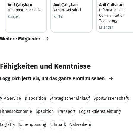
Anıl Çalışkan
Anıl Çalışkan
Anil Caliskan
IT Support Specialist
Yazılım Geliştirici
Information and
Communication
Balçova
Berlin
Technology
Erlangen
Weitere Mitglieder
Fähigkeiten und Kenntnisse
Logg Dich jetzt ein, um das ganze Profil zu sehen.
VIP Service
Disposition
Strategischer Einkauf
Sportwissenschaft
Fitnessökonomie
Spedition
Transport
Logistikdienstleistung
Logistik
Tourenplanung
Fuhrpark
Nahverkehr