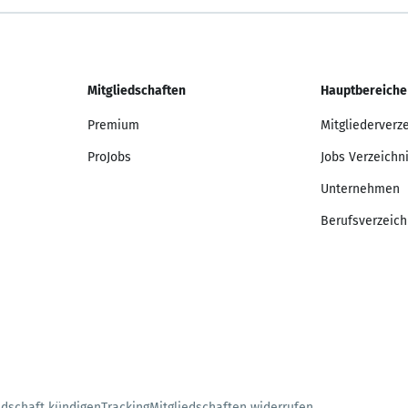
Mitgliedschaften
Hauptbereiche
Premium
Mitgliederverz
ProJobs
Jobs Verzeichn
Unternehmen
Berufsverzeich
edschaft kündigen
Tracking
Mitgliedschaften widerrufen