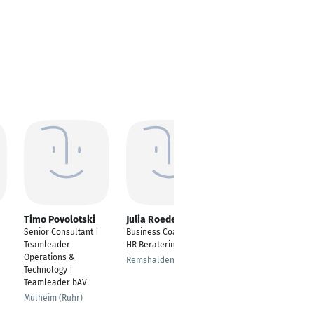
Timo Povolotski
Julia Roederer
Markus Wüthrich
Senior Consultant |
Business Coach und
Senior Berater
Teamleader
HR Beraterin
Altendorf
Operations &
Remshalden
Technology |
Teamleader bAV
Mülheim (Ruhr)