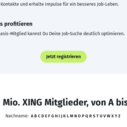
Kontakte und erhalte Impulse für ein besseres Job-Leben.
s profitieren
asis-Mitglied kannst Du Deine Job-Suche deutlich optimieren.
Jetzt registrieren
 Mio. XING Mitglieder, von A bi
Nachname:
A
B
C
D
E
F
G
H
I
J
K
L
M
N
O
P
Q
R
S
T
U
V
W
X
Y
Z