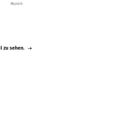
Munich
il zu sehen.