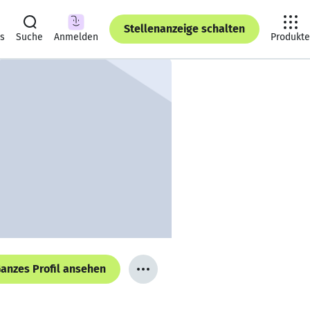
Stellenanzeige schalten
ts
Suche
Anmelden
Produkte
anzes Profil ansehen