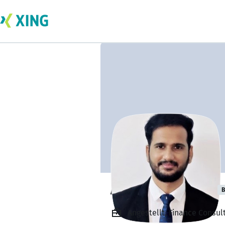
Anirudh Sharma
B
Angestellt, Finance Consul