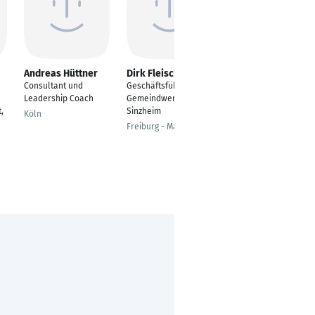
Andreas Hüttner
Dirk Fleischer
Dominik
Mayrhofer
Consultant und
Geschäftsführer
Geschäftsführer /
Leadership Coach
Gemeindwerke
Innhaber
,
Sinzheim
Köln
Ried im Innkreis
Freiburg - March