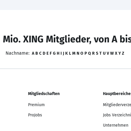
 Mio. XING Mitglieder, von A bi
Nachname:
A
B
C
D
E
F
G
H
I
J
K
L
M
N
O
P
Q
R
S
T
U
V
W
X
Y
Z
Mitgliedschaften
Hauptbereiche
Premium
Mitgliederverz
ProJobs
Jobs Verzeichn
Unternehmen