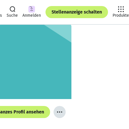
Stellenanzeige schalten
ts
Suche
Anmelden
Produkte
anzes Profil ansehen