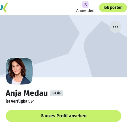
Job posten
Anmelden
Anja Medau
Basis
ist verfügbar. ✅
Ganzes Profil ansehen