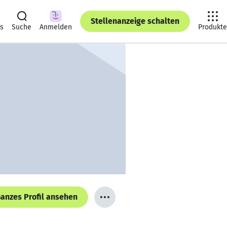
Stellenanzeige schalten
ts
Suche
Anmelden
Produkte
anzes Profil ansehen