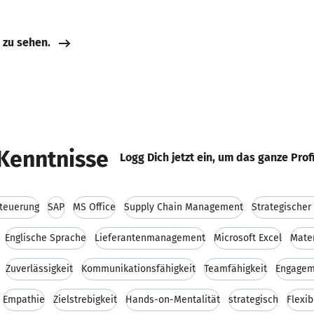
e zu sehen.
Kenntnisse
Logg Dich jetzt ein, um das ganze Prof
steuerung
SAP
MS Office
Supply Chain Management
Strategischer
Englische Sprache
Lieferantenmanagement
Microsoft Excel
Mater
Zuverlässigkeit
Kommunikationsfähigkeit
Teamfähigkeit
Engagem
Empathie
Zielstrebigkeit
Hands-on-Mentalität
strategisch
Flexib