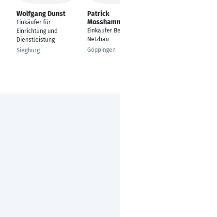
Wolfgang Dunst
Patrick
Thomas Schroeren
Mosshammer
Einkäufer für
Einkäufer
Einkäufer Bereich
Einrichtung und
Investitionsgüter und
Netzbau
Dienstleistung
Dienstleistungen
Göppingen
Siegburg
Mönchengladbach