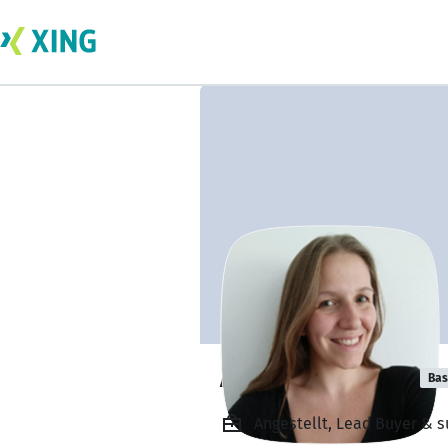
Anja Mielcarski
Bas
Angestellt, Lead Buyer & 