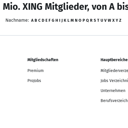
 Mio. XING Mitglieder, von A bi
Nachname:
A
B
C
D
E
F
G
H
I
J
K
L
M
N
O
P
Q
R
S
T
U
V
W
X
Y
Z
Mitgliedschaften
Hauptbereiche
Premium
Mitgliederverz
ProJobs
Jobs Verzeichn
Unternehmen
Berufsverzeich