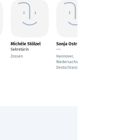
Michéle Stölzel
Sonja Ostrowski
Kathleen Meth
Sekretärin
---
Sekretärin des
Regionalleiters
Zossen
Hannover,
Niedersachsen,
Radebeul
Deutschland