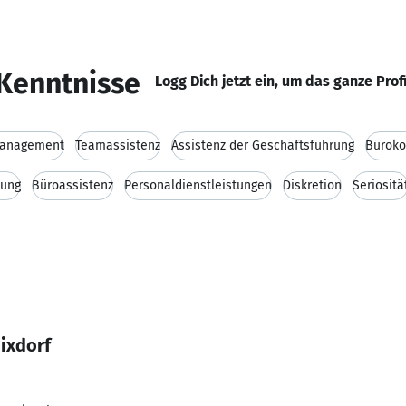
Kenntnisse
Logg Dich jetzt ein, um das ganze Prof
anagement
Teamassistenz
Assistenz der Geschäftsführung
Bürok
sung
Büroassistenz
Personaldienstleistungen
Diskretion
Seriositä
ixdorf