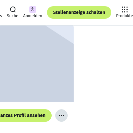
Stellenanzeige schalten
ts
Suche
Anmelden
Produkte
anzes Profil ansehen