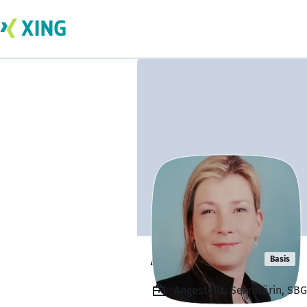
Anja Nixdorf
Basis
Angestellt, Sekretärin, S