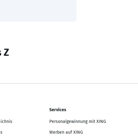
s Z
Services
eichnis
Personalgewinnung mit XING
is
Werben auf XING