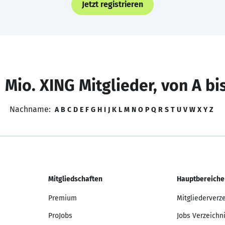
Jetzt registrieren
 Mio. XING Mitglieder, von A bi
Nachname:
A
B
C
D
E
F
G
H
I
J
K
L
M
N
O
P
Q
R
S
T
U
V
W
X
Y
Z
Mitgliedschaften
Hauptbereiche
Premium
Mitgliederverz
ProJobs
Jobs Verzeichn