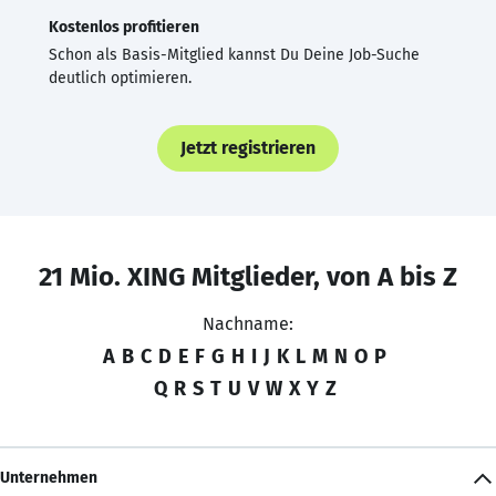
Kostenlos profitieren
Schon als Basis-Mitglied kannst Du Deine Job-Suche
deutlich optimieren.
Jetzt registrieren
21 Mio. XING Mitglieder, von A bis Z
Nachname:
A
B
C
D
E
F
G
H
I
J
K
L
M
N
O
P
Q
R
S
T
U
V
W
X
Y
Z
Unternehmen