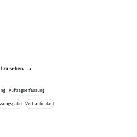
il zu sehen.
ung
Auftragserfassung
assungsgabe
Vertraulichkeit