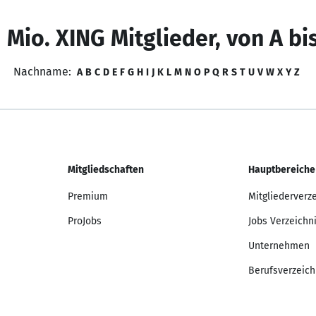
 Mio. XING Mitglieder, von A bi
Nachname:
A
B
C
D
E
F
G
H
I
J
K
L
M
N
O
P
Q
R
S
T
U
V
W
X
Y
Z
Mitgliedschaften
Hauptbereiche
Premium
Mitgliederverz
ProJobs
Jobs Verzeichn
Unternehmen
Berufsverzeich