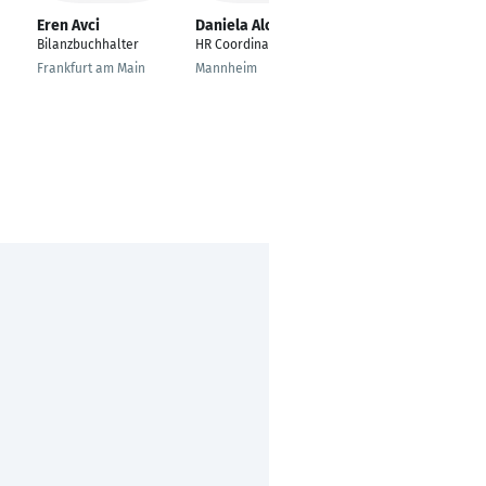
Eren Avci
Daniela Alonso
Andreas Demmel
Bilanzbuchhalter
HR Coordinator
Junior Controller
Frankfurt am Main
Mannheim
Rosenheim