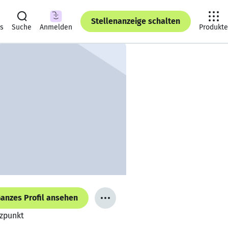
Stellenanzeige schalten
ts
Suche
Anmelden
Produkte
anzes Profil ansehen
tzpunkt