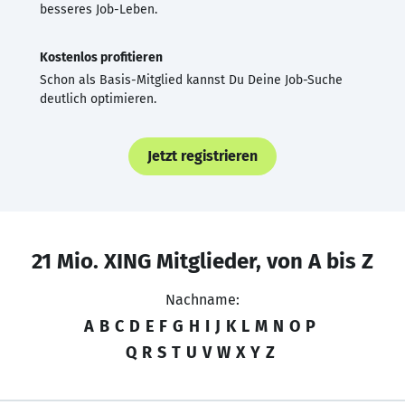
besseres Job-Leben.
Kostenlos profitieren
Schon als Basis-Mitglied kannst Du Deine Job-Suche
deutlich optimieren.
Jetzt registrieren
21 Mio. XING Mitglieder, von A bis Z
Nachname:
A
B
C
D
E
F
G
H
I
J
K
L
M
N
O
P
Q
R
S
T
U
V
W
X
Y
Z