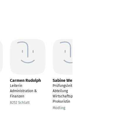
Carmen Rudolph
Sabine Weber
Daniela Haller
Leiterin
Prüfungsleitung
Finanz- und
Administration &
Abteilung
Steuerexperte
Finanzen
Wirtschaftsprüfung /
Bodensee
Prokuristin
8252 Schlatt
Mödling