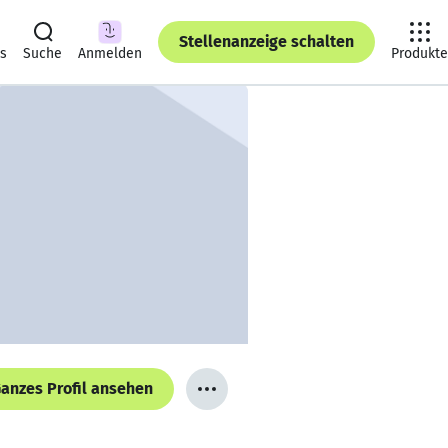
Stellenanzeige schalten
ts
Suche
Anmelden
Produkte
anzes Profil ansehen