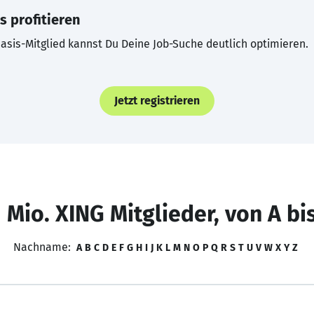
s profitieren
asis-Mitglied kannst Du Deine Job-Suche deutlich optimieren.
Jetzt registrieren
 Mio. XING Mitglieder, von A bi
Nachname:
A
B
C
D
E
F
G
H
I
J
K
L
M
N
O
P
Q
R
S
T
U
V
W
X
Y
Z