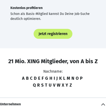
Kostenlos profitieren
Schon als Basis-Mitglied kannst Du Deine Job-Suche
deutlich optimieren.
Jetzt registrieren
21 Mio. XING Mitglieder, von A bis Z
Nachname:
A
B
C
D
E
F
G
H
I
J
K
L
M
N
O
P
Q
R
S
T
U
V
W
X
Y
Z
Unternehmen