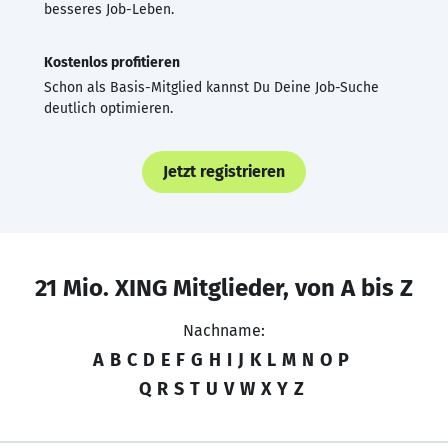
besseres Job-Leben.
Kostenlos profitieren
Schon als Basis-Mitglied kannst Du Deine Job-Suche
deutlich optimieren.
Jetzt registrieren
21 Mio. XING Mitglieder, von A bis Z
Nachname:
A
B
C
D
E
F
G
H
I
J
K
L
M
N
O
P
Q
R
S
T
U
V
W
X
Y
Z