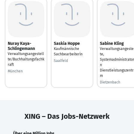
Nuray Kaya-
Saskia Hoppe
Sabine Kling
Schlingemann
Kaufmännische
Verwaltungsangeste
Verwaltungsangestell
Sachbearbeiterin
te,
te/Buchhaltungsfachk
Systemadministrator
Saalfeld
raft
n
Dienstleistungszent
München
m
Dietzenbach
XING – Das Jobs-Netzwerk
Über eine Million Jobs