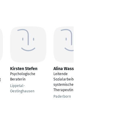
Kirsten Stefen
Alina Wasser
Inken Buengener
Psychologische
Leitende
Systemische Einzel-,
g
Beraterin
Sozialarbeiterin &
Paar- und
systemische
Familienberaterin,
Lippetal-
Therapeutin
Coachin, Mediatorin
Oestinghausen
Paderborn
Berlin