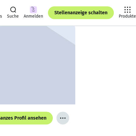
Stellenanzeige schalten
ts
Suche
Anmelden
Produkte
anzes Profil ansehen