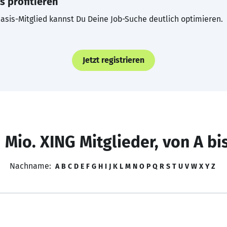
s profitieren
asis-Mitglied kannst Du Deine Job-Suche deutlich optimieren.
Jetzt registrieren
 Mio. XING Mitglieder, von A bi
Nachname:
A
B
C
D
E
F
G
H
I
J
K
L
M
N
O
P
Q
R
S
T
U
V
W
X
Y
Z