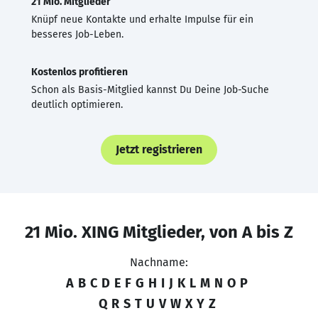
21 Mio. Mitglieder
Knüpf neue Kontakte und erhalte Impulse für ein
besseres Job-Leben.
Kostenlos profitieren
Schon als Basis-Mitglied kannst Du Deine Job-Suche
deutlich optimieren.
Jetzt registrieren
21 Mio. XING Mitglieder, von A bis Z
Nachname:
A
B
C
D
E
F
G
H
I
J
K
L
M
N
O
P
Q
R
S
T
U
V
W
X
Y
Z