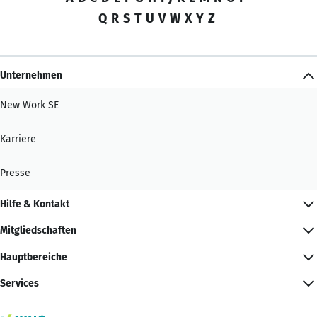
Q
R
S
T
U
V
W
X
Y
Z
Unternehmen
New Work SE
Karriere
Presse
Hilfe & Kontakt
Mitgliedschaften
Hauptbereiche
Services