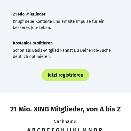
21 Mio. Mitglieder
Knüpf neue Kontakte und erhalte Impulse für ein
besseres Job-Leben.
Kostenlos profitieren
Schon als Basis-Mitglied kannst Du Deine Job-Suche
deutlich optimieren.
Jetzt registrieren
21 Mio. XING Mitglieder, von A bis Z
Nachname:
A
B
C
D
E
F
G
H
I
J
K
L
M
N
O
P