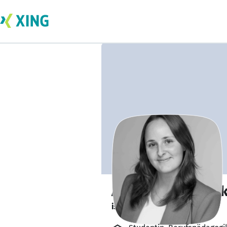
Ann-Kathrin Ster
ist offen für Projekte. 🔎