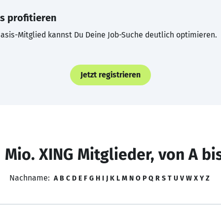
s profitieren
asis-Mitglied kannst Du Deine Job-Suche deutlich optimieren.
Jetzt registrieren
 Mio. XING Mitglieder, von A bi
Nachname:
A
B
C
D
E
F
G
H
I
J
K
L
M
N
O
P
Q
R
S
T
U
V
W
X
Y
Z