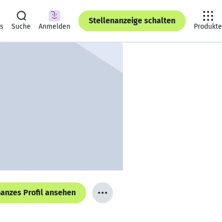
Stellenanzeige schalten
ts
Suche
Anmelden
Produkte
anzes Profil ansehen