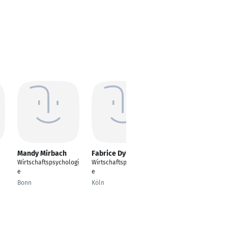
Mandy Mirbach
Fabrice Dylong
Lea Reptsis
Wirtschaftspsychologi
Wirtschaftspsychologi
Wirtschaftspsychologi
e
e
e
Bonn
Köln
Essen