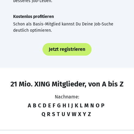
besseres Job-Leben.
Kostenlos profitieren
Schon als Basis-Mitglied kannst Du Deine Job-Suche
deutlich optimieren.
Jetzt registrieren
21 Mio. XING Mitglieder, von A bis Z
Nachname:
A
B
C
D
E
F
G
H
I
J
K
L
M
N
O
P
Q
R
S
T
U
V
W
X
Y
Z