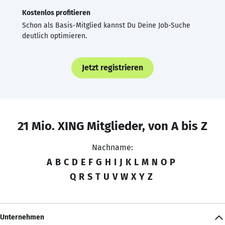
Kostenlos profitieren
Schon als Basis-Mitglied kannst Du Deine Job-Suche
deutlich optimieren.
Jetzt registrieren
21 Mio. XING Mitglieder, von A bis Z
Nachname:
A
B
C
D
E
F
G
H
I
J
K
L
M
N
O
P
Q
R
S
T
U
V
W
X
Y
Z
Unternehmen