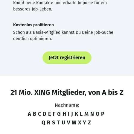
Knüpf neue Kontakte und erhalte Impulse für ein
besseres Job-Leben.
Kostenlos profitieren
Schon als Basis-Mitglied kannst Du Deine Job-Suche
deutlich optimieren.
Jetzt registrieren
21 Mio. XING Mitglieder, von A bis Z
Nachname:
A
B
C
D
E
F
G
H
I
J
K
L
M
N
O
P
Q
R
S
T
U
V
W
X
Y
Z