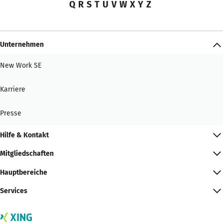
Q
R
S
T
U
V
W
X
Y
Z
Unternehmen
New Work SE
Karriere
Presse
Hilfe & Kontakt
Mitgliedschaften
Hauptbereiche
Services