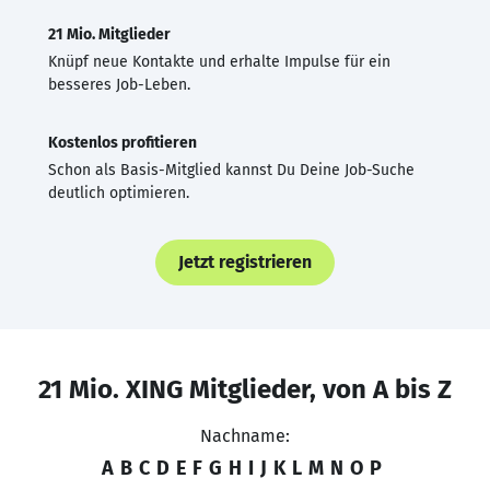
21 Mio. Mitglieder
Knüpf neue Kontakte und erhalte Impulse für ein
besseres Job-Leben.
Kostenlos profitieren
Schon als Basis-Mitglied kannst Du Deine Job-Suche
deutlich optimieren.
Jetzt registrieren
21 Mio. XING Mitglieder, von A bis Z
Nachname:
A
B
C
D
E
F
G
H
I
J
K
L
M
N
O
P