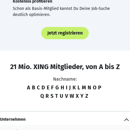
Kostenlos profitieren
Schon als Basis-Mitglied kannst Du Deine Job-Suche
deutlich optimieren.
Jetzt registrieren
21 Mio. XING Mitglieder, von A bis Z
Nachname:
A
B
C
D
E
F
G
H
I
J
K
L
M
N
O
P
Q
R
S
T
U
V
W
X
Y
Z
Unternehmen