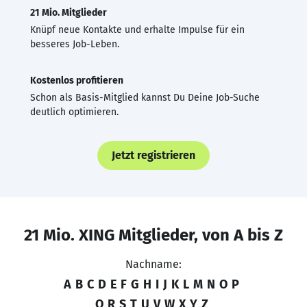
21 Mio. Mitglieder
Knüpf neue Kontakte und erhalte Impulse für ein
besseres Job-Leben.
Kostenlos profitieren
Schon als Basis-Mitglied kannst Du Deine Job-Suche
deutlich optimieren.
Jetzt registrieren
21 Mio. XING Mitglieder, von A bis Z
Nachname:
A
B
C
D
E
F
G
H
I
J
K
L
M
N
O
P
Q
R
S
T
U
V
W
X
Y
Z