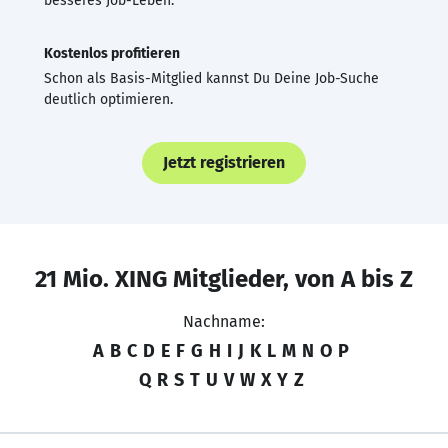
besseres Job-Leben.
Kostenlos profitieren
Schon als Basis-Mitglied kannst Du Deine Job-Suche
deutlich optimieren.
Jetzt registrieren
21 Mio. XING Mitglieder, von A bis Z
Nachname:
A
B
C
D
E
F
G
H
I
J
K
L
M
N
O
P
Q
R
S
T
U
V
W
X
Y
Z