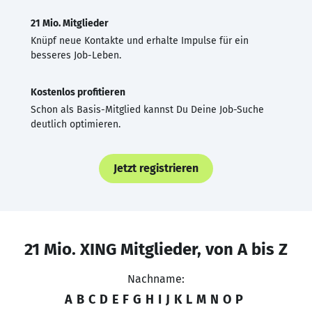
21 Mio. Mitglieder
Knüpf neue Kontakte und erhalte Impulse für ein
besseres Job-Leben.
Kostenlos profitieren
Schon als Basis-Mitglied kannst Du Deine Job-Suche
deutlich optimieren.
Jetzt registrieren
21 Mio. XING Mitglieder, von A bis Z
Nachname:
A
B
C
D
E
F
G
H
I
J
K
L
M
N
O
P