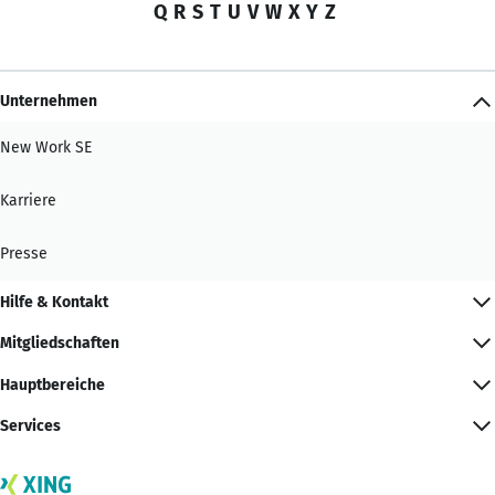
Q
R
S
T
U
V
W
X
Y
Z
Unternehmen
New Work SE
Karriere
Presse
Hilfe & Kontakt
Mitgliedschaften
Hauptbereiche
Services