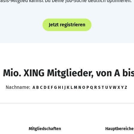
asis-Mitglied kannst Du Deine Job-Suche deutlich optimieren.
Jetzt registrieren
 Mio. XING Mitglieder, von A bi
Nachname:
A
B
C
D
E
F
G
H
I
J
K
L
M
N
O
P
Q
R
S
T
U
V
W
X
Y
Z
Mitgliedschaften
Hauptbereiche