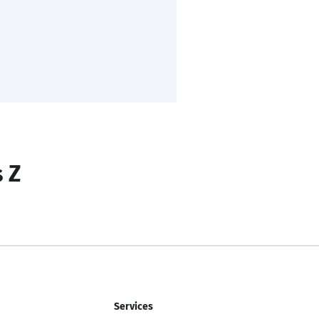
s Z
Services