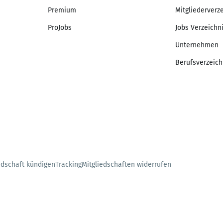
Premium
Mitgliederverz
ProJobs
Jobs Verzeichn
Unternehmen
Berufsverzeich
edschaft kündigen
Tracking
Mitgliedschaften widerrufen