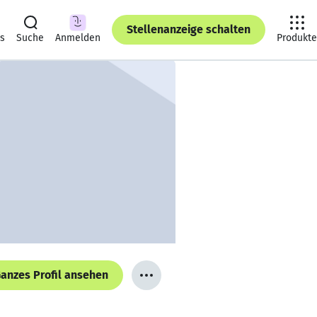
Stellenanzeige schalten
ts
Suche
Anmelden
Produkte
anzes Profil ansehen