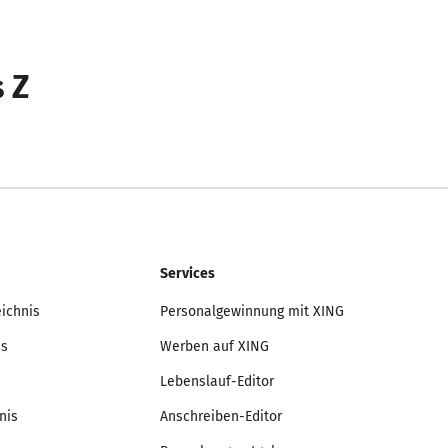
s Z
Services
eichnis
Personalgewinnung mit XING
is
Werben auf XING
Lebenslauf-Editor
nis
Anschreiben-Editor