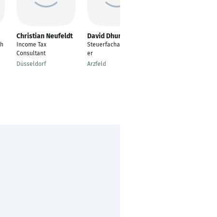
Christian Neufeldt
David Dhur
Volker Knebel
ch
Income Tax
Steuerfachangestellt
Steuerberater [oB] ~
Consultant
er
{StFA / BiBu / StB (oB)
- Interimsmanager}
Düsseldorf
Arzfeld
Dortmund