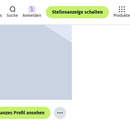
Stellenanzeige schalten
ts
Suche
Anmelden
Produkte
anzes Profil ansehen