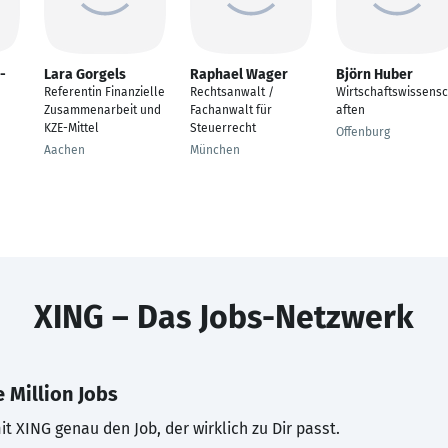
-
Lara Gorgels
Raphael Wager
Björn Huber
Referentin Finanzielle
Rechtsanwalt /
Wirtschaftswissens
Zusammenarbeit und
Fachanwalt für
aften
KZE-Mittel
Steuerrecht
Offenburg
Aachen
München
XING – Das Jobs-Netzwerk
 Million Jobs
t XING genau den Job, der wirklich zu Dir passt.