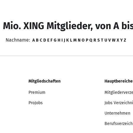
 Mio. XING Mitglieder, von A bi
Nachname:
A
B
C
D
E
F
G
H
I
J
K
L
M
N
O
P
Q
R
S
T
U
V
W
X
Y
Z
Mitgliedschaften
Hauptbereiche
Premium
Mitgliederverz
ProJobs
Jobs Verzeichn
Unternehmen
Berufsverzeich