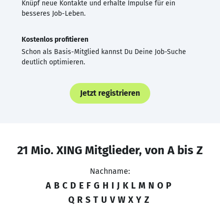
Knüpf neue Kontakte und erhalte Impulse für ein
besseres Job-Leben.
Kostenlos profitieren
Schon als Basis-Mitglied kannst Du Deine Job-Suche
deutlich optimieren.
Jetzt registrieren
21 Mio. XING Mitglieder, von A bis Z
Nachname:
A
B
C
D
E
F
G
H
I
J
K
L
M
N
O
P
Q
R
S
T
U
V
W
X
Y
Z