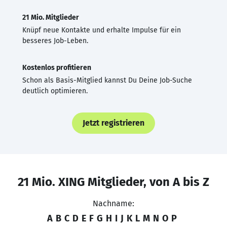
21 Mio. Mitglieder
Knüpf neue Kontakte und erhalte Impulse für ein
besseres Job-Leben.
Kostenlos profitieren
Schon als Basis-Mitglied kannst Du Deine Job-Suche
deutlich optimieren.
Jetzt registrieren
21 Mio. XING Mitglieder, von A bis Z
Nachname:
A
B
C
D
E
F
G
H
I
J
K
L
M
N
O
P