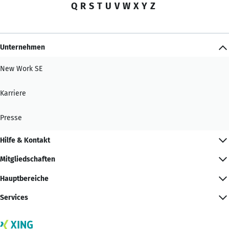
Q
R
S
T
U
V
W
X
Y
Z
Unternehmen
New Work SE
Karriere
Presse
Hilfe & Kontakt
Mitgliedschaften
Hauptbereiche
Services