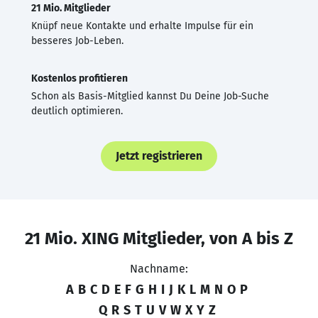
21 Mio. Mitglieder
Knüpf neue Kontakte und erhalte Impulse für ein
besseres Job-Leben.
Kostenlos profitieren
Schon als Basis-Mitglied kannst Du Deine Job-Suche
deutlich optimieren.
Jetzt registrieren
21 Mio. XING Mitglieder, von A bis Z
Nachname:
A
B
C
D
E
F
G
H
I
J
K
L
M
N
O
P
Q
R
S
T
U
V
W
X
Y
Z