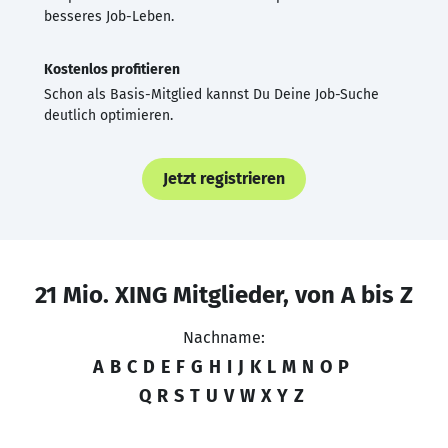
besseres Job-Leben.
Kostenlos profitieren
Schon als Basis-Mitglied kannst Du Deine Job-Suche
deutlich optimieren.
Jetzt registrieren
21 Mio. XING Mitglieder, von A bis Z
Nachname:
A
B
C
D
E
F
G
H
I
J
K
L
M
N
O
P
Q
R
S
T
U
V
W
X
Y
Z