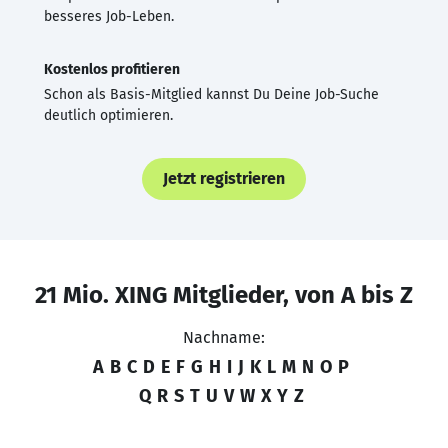
besseres Job-Leben.
Kostenlos profitieren
Schon als Basis-Mitglied kannst Du Deine Job-Suche
deutlich optimieren.
Jetzt registrieren
21 Mio. XING Mitglieder, von A bis Z
Nachname:
A
B
C
D
E
F
G
H
I
J
K
L
M
N
O
P
Q
R
S
T
U
V
W
X
Y
Z