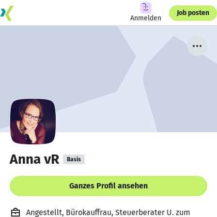
Job posten
Anmelden
Anna vR
Basis
Ganzes Profil ansehen
Angestellt, Bürokauffrau, Steuerberater U. zum