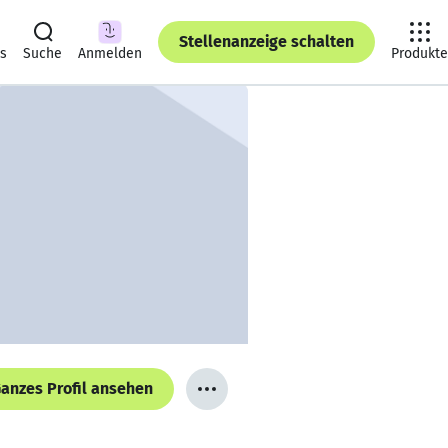
Stellenanzeige schalten
ts
Suche
Anmelden
Produkte
anzes Profil ansehen