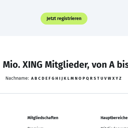
Jetzt registrieren
 Mio. XING Mitglieder, von A bi
Nachname:
A
B
C
D
E
F
G
H
I
J
K
L
M
N
O
P
Q
R
S
T
U
V
W
X
Y
Z
Mitgliedschaften
Hauptbereiche