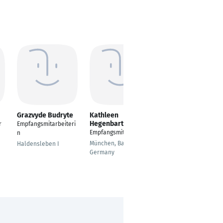
Grazvyde Budryte
Kathleen
Benny Fiedler
Hegenbart
r
Empfangsmitarbeiteri
Industriekaufmann
Empfangsmitarbeiter
n
Kamenz
München, Bavaria,
Haldensleben I
Germany