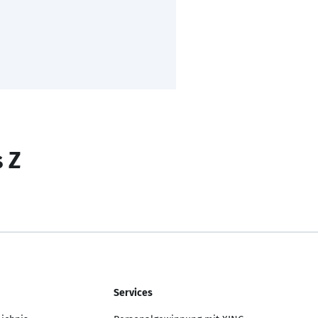
s Z
Services