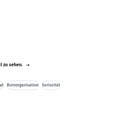
il zu sehen.
at
Büroorganisation
Seriosität